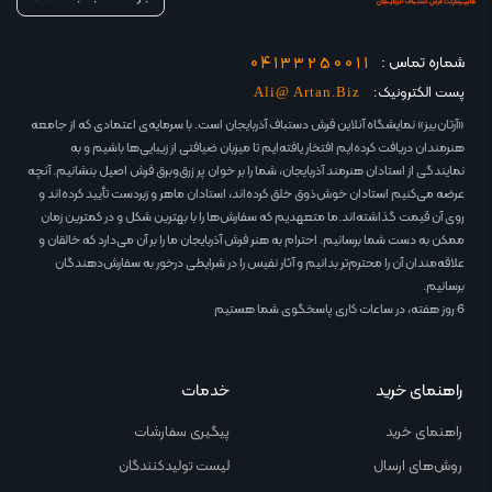
04133250011
شماره تماس :
پست الکترونیک:
Ali@ Artan.Biz
«آرتان‌بیز» نمایشگاه آنلاین فرش دستباف آذربایجان است. با سرمایه‌ی اعتمادی که از جامعه
هنرمندان دریافت کرده‌ایم افتخار یافته‌ایم تا میزبان ضیافتی از زیبایی‌ها باشیم و به
نمایندگی از استادان هنرمند آذربایجان، شما را بر خوان پر زرق‌وبرق فرش اصیل بنشانیم. آنچه
عرضه می‌کنیم استادان خوش‌ذوق خلق کرده‌اند، استادان ماهر و زبردست تأیید کرده‌اند و
روی آن قیمت گذاشته‌اند.ما متعهدیم که سفارش‌ها را با بهترین شکل و در کمترین زمان
ممکن به دست شما برسانیم. احترام به هنر فرش آذربایجان ما را بر آن می‌دارد که خالقان و
علاقه‌مندان آن را محترم‌تر بدانیم و آثار نفیس را در شرایطی درخور به سفارش‌دهندگان
برسانیم.
6 روز هفته، در ساعات کاری پاسخگوی شما هستیم
راهنمای خرید
خدمات
راهنمای خرید
پیگیری سفارشات
روش‌های ارسال
لیست تولیدکنندگان