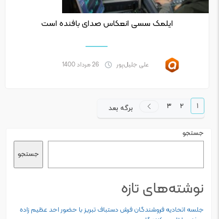
ایلمک سسی انعکاس صدای بافنده است
علی جلیل‌پور
26 مرداد 1400
برگه
برگه
برگه
Posts pagination
3
2
1
برگه بعد
جستجو
جستجو
نوشته‌های تازه
جلسه اتحادیه فروشندگان فرش دستباف تبریز با حضور احد عظیم زاده