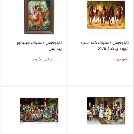
تابلو‌فرش دستباف گله اسب
تابلو‌فرش دستباف مینیاتور
قهوه‌ای کد 21792
پیدایش
ناموجود
تماس بگیرید