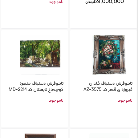
69,000,000
ناموجود
تومان
تابلو‌فرش دستباف گلدان
تابلوفرش دستباف منظره
فیروزه‌ای قصر کد AZ-3575
کوچه‌باغ تابستان کد MD-2214
ناموجود
ناموجود