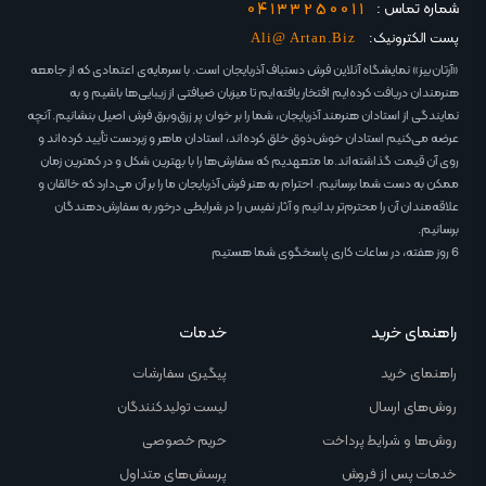
04133250011
شماره تماس :
پست الکترونیک:
Ali@ Artan.Biz
«آرتان‌بیز» نمایشگاه آنلاین فرش دستباف آذربایجان است. با سرمایه‌ی اعتمادی که از جامعه
هنرمندان دریافت کرده‌ایم افتخار یافته‌ایم تا میزبان ضیافتی از زیبایی‌ها باشیم و به
نمایندگی از استادان هنرمند آذربایجان، شما را بر خوان پر زرق‌وبرق فرش اصیل بنشانیم. آنچه
عرضه می‌کنیم استادان خوش‌ذوق خلق کرده‌اند، استادان ماهر و زبردست تأیید کرده‌اند و
روی آن قیمت گذاشته‌اند.ما متعهدیم که سفارش‌ها را با بهترین شکل و در کمترین زمان
ممکن به دست شما برسانیم. احترام به هنر فرش آذربایجان ما را بر آن می‌دارد که خالقان و
علاقه‌مندان آن را محترم‌تر بدانیم و آثار نفیس را در شرایطی درخور به سفارش‌دهندگان
برسانیم.
6 روز هفته، در ساعات کاری پاسخگوی شما هستیم
راهنمای خرید
خدمات
راهنمای خرید
پیگیری سفارشات
روش‌های ارسال
لیست تولیدکنندگان
روش‌ها و شرایط پرداخت
حریم خصوصی
خدمات پس از فروش
پرسش‌های متداول