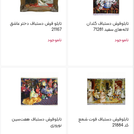
تابلو‌فرش دستباف گلدان
تابلو‌ فرش دستباف دختر عاشق
لاله‌های سفید 71281
21167
ناموجود
ناموجود
تابلو‌فرش دستباف فوت شمع
تابلو‌فرش دستباف هفت‌سین
کد 21884
نوروزی