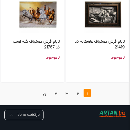
تابلو‌ فرش دستباف عاشقانه کد
تابلو‌ فرش دستباف گله اسب
21419
کد 21767
ناموجود
ناموجود
›
1
4
3
2
بازگشت به بالا